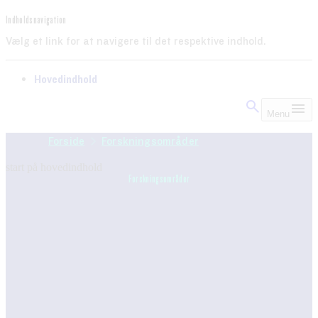
Indholdsnavigation
Vælg et link for at navigere til det respektive indhold.
gå til
Hovedindhold
Menu
Forside
Forskningsområder
start på hovedindhold
Forskningsområder
senest opdateret 24. oktober 2025