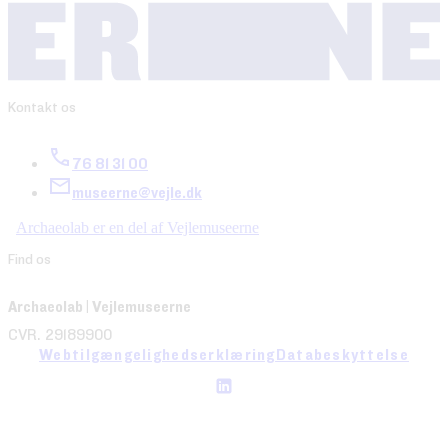
Kontakt os
76 81 31 00
museerne@vejle.dk
Archaeolab er en del af Vejlemuseerne
Find os
Archaeolab | Vejlemuseerne
CVR. 29189900
Webtilgængelighedserklæring
Databeskyttelse