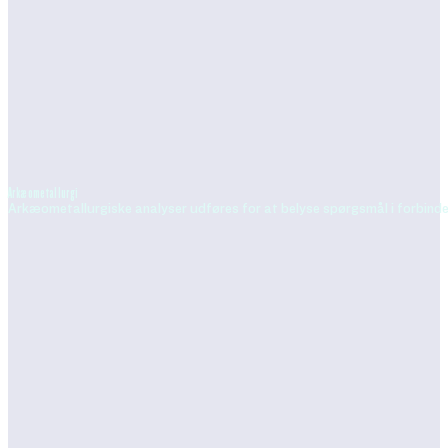
Arkæometallurgi
Arkæometallurgiske analyser udføres for at belyse spørgsmål i forbind