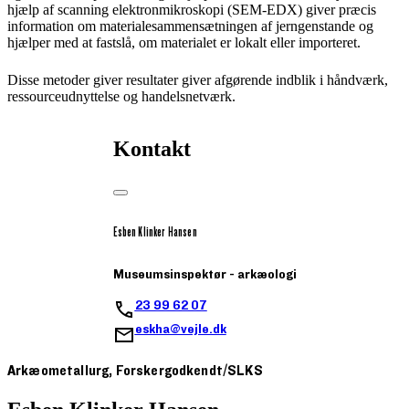
hjælp af scanning elektronmikroskopi (SEM-EDX) giver præcis
information om materialesammensætningen af jerngenstande og
hjælper med at fastslå, om materialet er lokalt eller importeret.
Disse metoder giver resultater giver afgørende indblik i håndværk,
ressourceudnyttelse og handelsnetværk.
Kontakt
Esben Klinker Hansen
Museumsinspektør - arkæologi
23 99 62 07
eskha@vejle.dk
Arkæometallurg, Forskergodkendt/SLKS