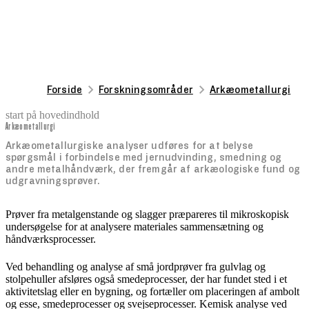
Forside
Forskningsområder
Arkæometallurgi
start på hovedindhold
Arkæometallurgi
senest opdateret 24. oktober 2025
Arkæometallurgiske analyser udføres for at belyse
spørgsmål i forbindelse med jernudvinding, smedning og
andre metalhåndværk, der fremgår af arkæologiske fund og
udgravningsprøver.
Prøver fra metalgenstande og slagger præpareres til mikroskopisk
undersøgelse for at analysere materiales sammensætning og
håndværksprocesser.
Ved behandling og analyse af små jordprøver fra gulvlag og
stolpehuller afsløres også smedeprocesser, der har fundet sted i et
aktivitetslag eller en bygning, og fortæller om placeringen af ambolt
og esse, smedeprocesser og svejseprocesser. Kemisk analyse ved