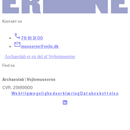
Kontakt os
76 81 31 00
museerne@vejle.dk
Archaeolab er en del af Vejlemuseerne
Find os
Archaeolab | Vejlemuseerne
CVR. 29189900
Webtilgængelighedserklæring
Databeskyttelse