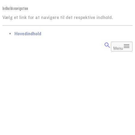
Indholdsnavigation
Vælg et link for at navigere til det respektive indhold.
gå til
Hovedindhold
Menu